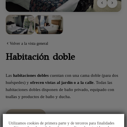
Volver a la vista general
Habitación doble
Las
habitaciones dobles
cuentan con una cama doble (para dos
huéspedes) y
ofrecen vistas al jardín o a la calle
. Todas las
habitaciones dobles disponen de baño privado, equipado con
toallas y productos de baño y ducha.
Reservar
Utilizamos cookies de primera parte y de terceros para finalidades